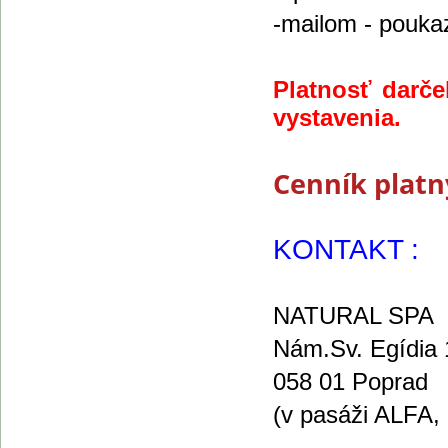
-mailom - poukaz
Platnosť darč
vystavenia.
Cenník platn
KONTAKT :
NATURAL SPA
Nám.Sv. Egídia 
058 01 Poprad
(v pasáži ALFA,