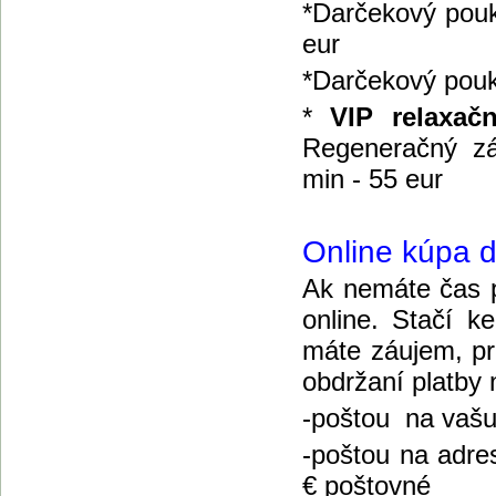
*Darčekový pouk
eur
*Darčekový pouk
*
VIP relaxač
Regeneračný zá
min - 55 eur
Online kúpa 
Ak nemáte čas p
online. Stačí k
máte záujem, pr
obdržaní platby
-poštou na vašu 
-poštou na adre
€ poštovné