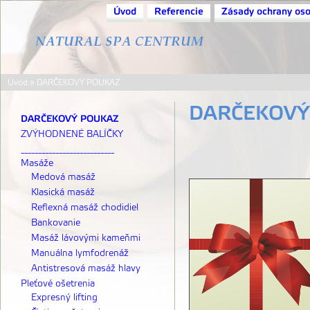
Úvod
Referencie
Zásady ochrany os
Úvod
»
DARČEKOVÝ POUKAZ
DARČEKOVÝ
DARČEKOVÝ POUKAZ
ZVÝHODNENÉ BALÍČKY
___________________________
Masáže
Medová masáž
Klasická masáž
Reflexná masáž chodidiel
Bankovanie
Masáž lávovými kameňmi
Manuálna lymfodrenáž
Antistresová masáž hlavy
Pleťové ošetrenia
Expresný lifting