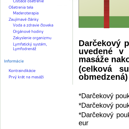
Čistiace ošetrenie
Ošetrenia tela
Maderoterapia
Zaujímavé články
Voda a zdravie človeka
Orgánové hodiny
Zakyslenie organizmu
Darčekový p
Lymfatický systém,
Lymfodrenáž
uvedené v 
masáže nak
Informácie
(celková s
Kontraindikácie
obmedzená)
Prvý krát na masáži
*Darčekový pouk
*Darčekový pouk
*Darčekový pouk
eur